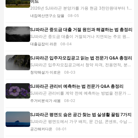
이드
2026년 SJ파라곤 분양가를 가용 현금 3천만원대부터 1억
원 이상까지 나눠 평형, 동·층, 부대비용과 자금...
내집예산연구소 담율
08-05
SJ파라곤 중도금 대출 거절 원인과 해결하는 법 총정리
SJ파라곤 중도금 대출이 거절되거나 지연되는 주요 원인
과 해결 순서를 안내합니다. 서류 보완, 부족 자...
대출길잡이 라온
08-04
SJ파라곤 입주자모집공고 읽는 법 전문가 Q&A 총정리
SJ파라곤 입주자모집공고에서 청약 자격, 전용면적, 분양
가, 옵션 비용과 계약 일정을 읽는 방법을 전문...
청약해설가 이로은
08-03
SJ파라곤 관리비 예측하는 법 전문가 Q&A 총정리
SJ파라곤 관리비를 계약 전에 예측하는 방법을 전문가 Q
&A로 설명합니다. 평면도·난방·커뮤니티·주차비 ...
주거비분석가 새봄
08-02
SJ파라곤 평면도 숨은 공간 찾는 법 실생활 꿀팁 7가지
SJ파라곤 평면도에서 가구 배치, 문 간섭, 콘센트, 수납 깊
이와 환기 동선을 읽는 숨은 팁을 소개합니다...
공간해커다온
08-01