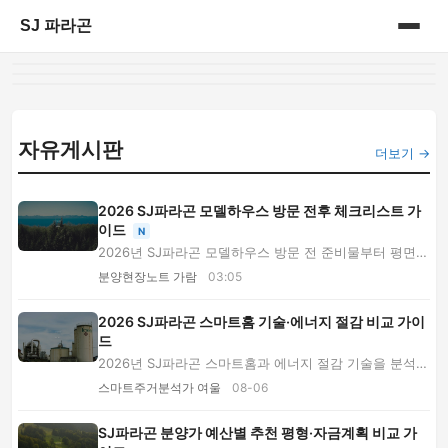
SJ 파라곤
홈
게시판
자유게시판
더보기 →
2026 SJ파라곤 모델하우스 방문 전후 체크리스트 가
이드
N
2026년 SJ파라곤 모델하우스 방문 전 준비물부터 평면
도, 유상옵션, 분양가, 단지 모형, 입지환경과 계...
분양현장노트 가람
03:05
2026 SJ파라곤 스마트홈 기술·에너지 절감 비교 가이
드
2026년 SJ파라곤 스마트홈과 에너지 절감 기술을 분석합
니다. 월패드 보안, 전기차 충전, 플랫폼 호환성...
스마트주거분석가 여울
08-06
SJ파라곤 분양가 예산별 추천 평형·자금계획 비교 가