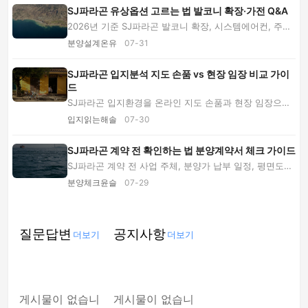
SJ파라곤 유상옵션 고르는 법 발코니 확장·가전 Q&A
2026년 기준 SJ파라곤 발코니 확장, 시스템에어컨, 주방·
수납 유상옵션을 전문가 Q&A로 비교합니다. 총...
분양설계온유
07-31
SJ파라곤 입지분석 지도 손품 vs 현장 임장 비교 가이
드
SJ파라곤 입지환경을 온라인 지도 손품과 현장 임장으로
나눠 비교합니다. 교통·교육·생활 인프라 검증...
입지읽는해솔
07-30
SJ파라곤 계약 전 확인하는 법 분양계약서 체크 가이드
SJ파라곤 계약 전 사업 주체, 분양가 납부 일정, 평면도와
옵션, 입지환경, 계약 해제 조항을 단계별로 ...
분양체크윤슬
07-29
질문답변
공지사항
더보기
더보기
게시물이 없습니
게시물이 없습니