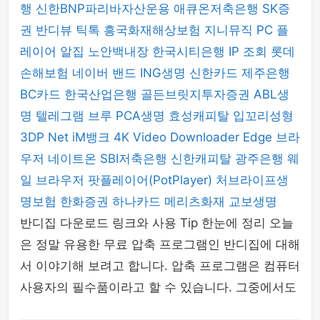
행
신한BNP파리바자산운용
애큐온저축은행
SK증
권
반디뷰
틱톡
흥국화재해상보험
지니뮤직 PC 플
레이어
알집
노안백내장
한국시티은행
IP 조회
롯데
손해보험
네이버 밴드
ING생명
신한카드
제주은행
BC카드
한국산업은행
골든브릿지투자증권
ABL생
명
텔레그램
브루
PCA생명
효성캐피탈
입꼬리성형
3DP Net
iM뱅크
4K Video Downloader
Edge 브라
우저
네이트온
SBI저축은행
신한캐피탈
광주은행
웨
일 브라우저
팟플레이어(PotPlayer)
처브라이프생
명보험
한화증권
하나카드
메리츠화재
교보생명
반디집 다운로드 링크와 사용 Tip 한눈에 정리 오늘
은 정말 유용한 무료 압축 프로그램인 반디집에 대해
서 이야기해 보려고 합니다. 압축 프로그램은 컴퓨터
사용자의 필수품이라고 할 수 있습니다. 그중에서도