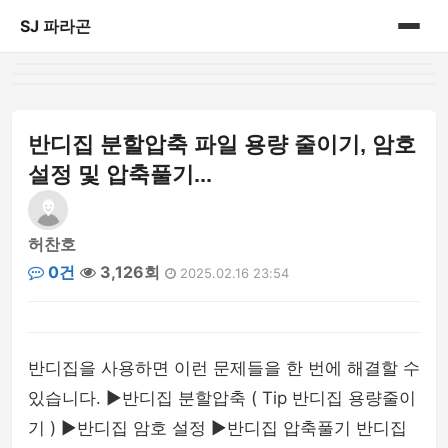
SJ 파라곤
홈
게시판
반디집 분할압축 파일 용량 줄이기, 암호
설정 및 압축풀기...
허찬호
0건
3,126회
2025.02.16 23:54
반디집을 사용하면 이런 문제들을 한 번에 해결할 수
있습니다. ▶반디집 분할압축 ( Tip 반디집 용량줄이
기 ) ▶반디집 암호 설정 ▶반디집 압축풀기 반디집